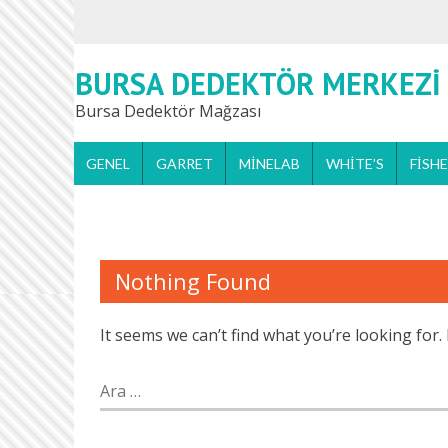
BURSA DEDEKTÖR MERKEZI
Bursa Dedektör Mağzası
GENEL
GARRET
MINELAB
WHITE’S
FISH
Nothing Found
It seems we can’t find what you’re looking for
Arama: