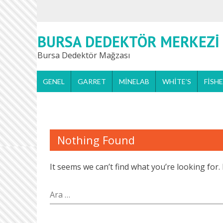
BURSA DEDEKTÖR MERKEZI
Bursa Dedektör Mağzası
GENEL
GARRET
MINELAB
WHITE’S
FISH
Nothing Found
It seems we can’t find what you’re looking for
Arama: