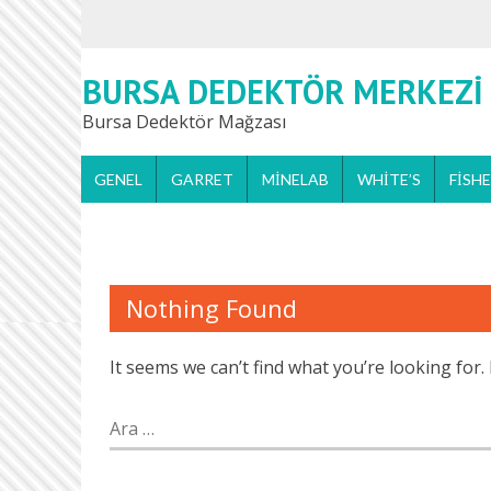
BURSA DEDEKTÖR MERKEZI
Bursa Dedektör Mağzası
GENEL
GARRET
MINELAB
WHITE’S
FISH
Nothing Found
It seems we can’t find what you’re looking for
Arama: