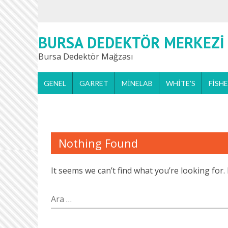
BURSA DEDEKTÖR MERKEZI
Bursa Dedektör Mağzası
GENEL
GARRET
MINELAB
WHITE’S
FISH
Nothing Found
It seems we can’t find what you’re looking for
Arama: