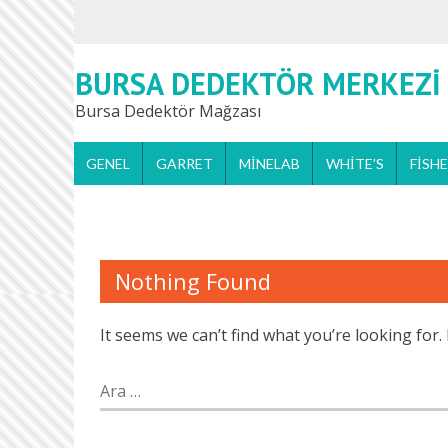
BURSA DEDEKTÖR MERKEZI
Bursa Dedektör Mağzası
GENEL
GARRET
MINELAB
WHITE’S
FISH
Nothing Found
It seems we can’t find what you’re looking for
Arama: