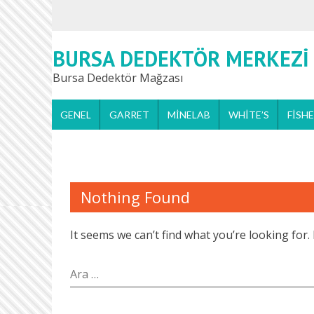
BURSA DEDEKTÖR MERKEZI
Bursa Dedektör Mağzası
GENEL
GARRET
MINELAB
WHITE’S
FISH
Nothing Found
It seems we can’t find what you’re looking for
Arama: