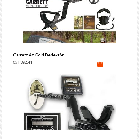
Garrett At Gold Dedektör
₺
51,892.41