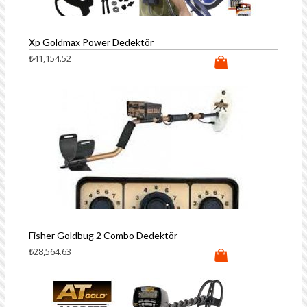
Xp Goldmax Power Dedektör
₺
41,154.52
Fisher Goldbug 2 Combo Dedektör
₺
28,564.63