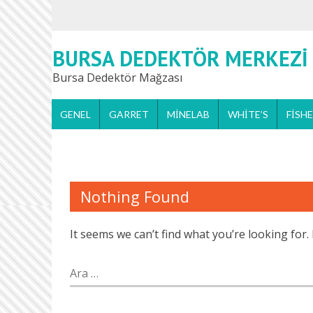
BURSA DEDEKTÖR MERKEZI
Bursa Dedektör Mağzası
GENEL
GARRET
MINELAB
WHITE’S
FISH
Nothing Found
It seems we can’t find what you’re looking for
Arama: