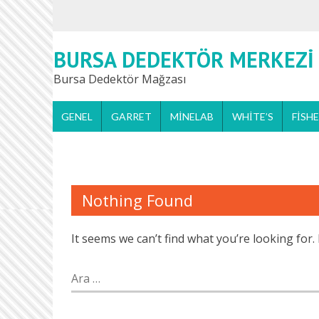
BURSA DEDEKTÖR MERKEZI
Bursa Dedektör Mağzası
GENEL
GARRET
MINELAB
WHITE’S
FISH
Nothing Found
It seems we can’t find what you’re looking for
Arama: