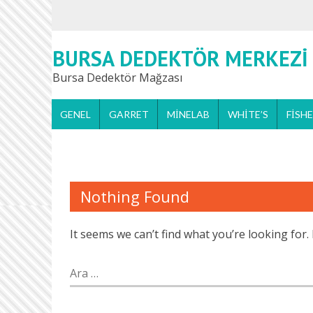
BURSA DEDEKTÖR MERKEZI
Bursa Dedektör Mağzası
GENEL
GARRET
MINELAB
WHITE’S
FISH
Nothing Found
It seems we can’t find what you’re looking for
Arama: