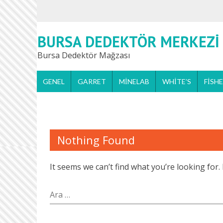
BURSA DEDEKTÖR MERKEZI
Bursa Dedektör Mağzası
GENEL
GARRET
MINELAB
WHITE’S
FISH
Nothing Found
It seems we can’t find what you’re looking for
Arama: