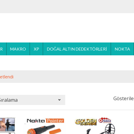
ER
MAKRO
XP
DOĞAL ALTIN DEDEKTÖRLERI
NOKTA
etlendi
Gösterile