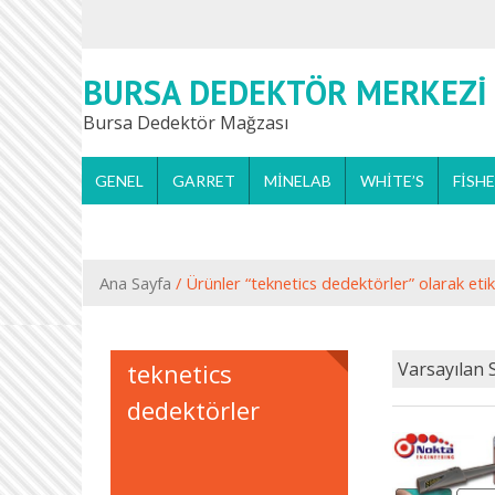
BURSA DEDEKTÖR MERKEZI
Bursa Dedektör Mağzası
GENEL
GARRET
MINELAB
WHITE’S
FISH
Ana Sayfa
/ Ürünler “teknetics dedektörler” olarak etik
teknetics
dedektörler