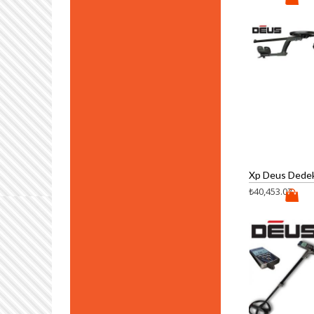
₺
40,453.07