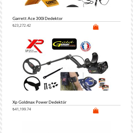
Garrett Ace 300i Dedektor
₺
23,272.42
Xp Goldmax Power Dedektör
₺
41,199.74