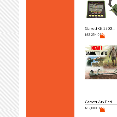
Garrett Gti2500 Dedektör (standart)
₺
83,254.04
Garrett Atx Dedektör Pulse
₺
12,000.00