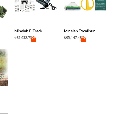
Minelab E Track Dedektör
Minelab Excalibur 2 Dedektör (Sualtı dedektörü)
₺
85,632.73
₺
95,147.48