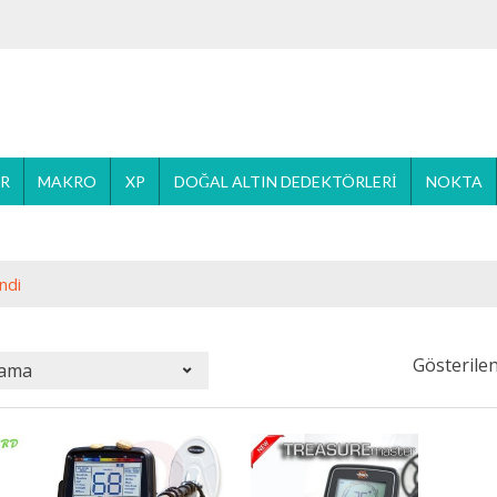
ER
MAKRO
XP
DOĞAL ALTIN DEDEKTÖRLERI
NOKTA
ndi
Gösterilen