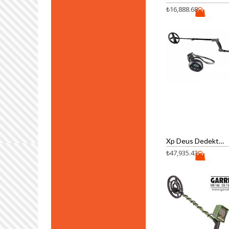
₺
16,888.68
Xp Deus Dedektör (WS4 Kulaklık ve 28cm Başlık)
₺
47,935.43