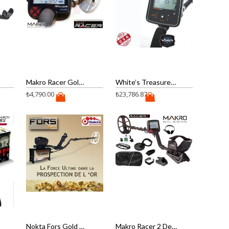
Makro Racer Gold Dedektör( 56 khz )
White’s Treasure Master Dedektör
₺
4,790.00
₺
23,786.87
Nokta Fors Gold Dedektör
Makro Racer 2 Dedektör Pro Paket