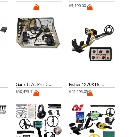
₺
5,190.00
Garrett At Pro Dedektör
Fisher 1270X Dedektör
₺
50,475.74
₺
45,195.05