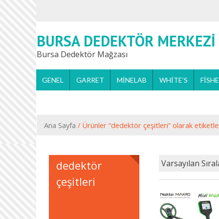
BURSA DEDEKTÖR MERKEZI
Bursa Dedektör Mağzası
GENEL
GARRET
MINELAB
WHITE’S
FISH
Ana Sayfa
/ Ürünler “dedektör çeşitleri” olarak etiketle
dedektör
çeşitleri