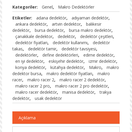
Kategoriler:
Genel
,
Makro Dedektörler
Etiketler:
adana dedektör
,
adıyaman dedektör
,
ankara dedektör
,
artvin dedektor
,
balıkesir
dedektör
,
bursa dedektör
,
bursa makro dedektör
,
çanakkale dedektor
,
dedektör
,
dedektör çeşitleri
,
dedektör fiyatları
,
dedektör kullanımı
,
dedektör
takas
,
dedektör tamir
,
dedektör tavsiyesi
,
dedektörler
,
define dedektörleri
,
edirne dedektör
,
en iyi dedektör
,
eskişehir dedektör
,
izmir dedektör
,
konya dedektör
,
kütahya dedektör
,
Makro
,
makro
dedektor bursa
,
makro dedektör fiyatları
,
makro
racer
,
makro racer 2
,
makro racer 2 dedektör
,
makro racer 2 pro
,
makro racer 2 pro dedektör
,
makro racer dedektör
,
manisa dedektör
,
trakya
dedektör
,
usak dedektör
Açıklama