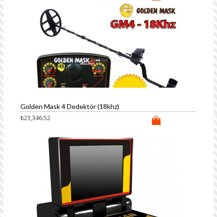
Golden Mask 4 Dedektör (18khz)
₺
23,346.52