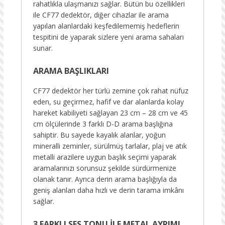
rahatlıkla ulaşmanızı sağlar. Bütün bu özellikleri
ile CF77 dedektör, diğer cihazlar ile arama
yapılan alanlardaki keşfedilememiş hedeflerin
tespitini de yaparak sizlere yeni arama sahaları
sunar.
ARAMA BAŞLIKLARI
CF77 dedektör her türlü zemine çok rahat nüfuz
eden, su geçirmez, hafif ve dar alanlarda kolay
hareket kabiliyeti sağlayan 23 cm – 28 cm ve 45
cm ölçülerinde 3 farklı D-D arama başlığına
sahiptir. Bu sayede kayalık alanlar, yoğun
mineralli zeminler, sürülmüş tarlalar, plaj ve atık
metalli arazilere uygun başlık seçimi yaparak
aramalarınızı sorunsuz şekilde sürdürmenize
olanak tanır. Ayrıca derin arama başlığıyla da
geniş alanları daha hızlı ve derin tarama imkânı
sağlar.
3 FARKLI SES TONU İLE METAL AYRIMI