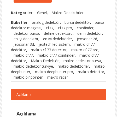
Kategoriler:
Genel
,
Makro Dedektörler
Etiketler:
analog dedektör
,
bursa dedektör
,
bursa
dedektör mağzası
,
cf77
,
cf77 pro
,
coinfinder
,
dedektor bursa
,
define dedektörü
,
derin dedektör
,
en iyi dedektör
,
en iyi dedektörler
,
jeosonar 2d
,
jeosonar 3d
,
jeotech led sistem
,
makro cf 77
dedektor
,
makro cf 77 detector
,
makro cf 77 pro
,
makro cf77
,
makro cf77 coinfinder
,
makro cf77
dedektor
,
Makro Dedektör
,
makro dedektor bursa
,
makro dedektör türkiye
,
makro dedektörler
,
makro
deephunter
,
makro deephunter pro
,
makro detector
,
makro pinpointer
,
makro racer
Açıklama
Açıklama