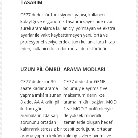
TASARIM
CF77 dedektör fonksiyonel yapısı, kullanım
kolaylığı ve ergonomik tasarımı sayesinde uzun
süreli aramalarda kullanıcıyı yormayan ve ekstra
ayarlar ile vakit kaybettirmeyen yeni, orta ve
profesyonel seviyelerdeki tüm kullanıcılara hitap
eden, kullanıcı dostu bir metal detektörüdür.
UZUN PİL ÖMRÜ
ARAMA MODLARI
CF77 dedektör 30
CF77 dedektör GENEL
saate kadar arama
bölümüyle ayrımsız ve
yapma imkânı sunan
maksimum derinlikte
8 adet AA Alkalin pil
arama imkânı sağlar. MOD
ile tüm gün
1 ve MOD 2 bölümleriyle
aramalarınızda şarj
de yüksek mineralli
sorununu ortadan
zeminlerde oluşan hedef
kaldırarak stressiz bir
tespit zorluğunu ortadan
arama yapma imkânı
kaldırıp sizlere ayrımlı ve