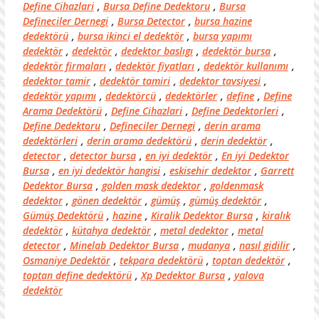
Define Cihazlari
,
Bursa Define Dedektoru
,
Bursa
Defineciler Dernegi
,
Bursa Detector
,
bursa hazine
dedektörü
,
bursa ikinci el dedektör
,
bursa yapımı
dedektör
,
dedektör
,
dedektor baslıgı
,
dedektör bursa
,
dedektör firmaları
,
dedektör fiyatları
,
dedektör kullanımı
,
dedektor tamir
,
dedektör tamiri
,
dedektor tavsiyesi
,
dedektör yapımı
,
dedektörcü
,
dedektörler
,
define
,
Define
Arama Dedektörü
,
Define Cihazlari
,
Define Dedektorleri
,
Define Dedektoru
,
Defineciler Dernegi
,
derin arama
dedektörleri
,
derin arama dedektörü
,
derin dedektör
,
detector
,
detector bursa
,
en iyi dedektör
,
En iyi Dedektor
Bursa
,
en iyi dedektör hangisi
,
eskisehir dedektor
,
Garrett
Dedektor Bursa
,
golden mask dedektor
,
goldenmask
dedektor
,
gönen dedektör
,
gümüş
,
gümüş dedektör
,
Gümüş Dedektörü
,
hazine
,
Kiralik Dedektor Bursa
,
kiralık
dedektör
,
kütahya dedektör
,
metal dedektor
,
metal
detector
,
Minelab Dedektor Bursa
,
mudanya
,
nasıl gidilir
,
Osmaniye Dedektör
,
tekpara dedektörü
,
toptan dedektör
,
toptan define dedektörü
,
Xp Dedektor Bursa
,
yalova
dedektör