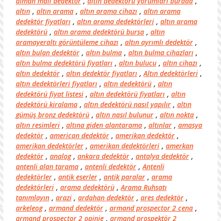
alman malı dedektör
,
altin dedektörü yorumlari burada
,
altın
,
altın arama
,
altın arama cihazı
,
altın arama
dedektör fiyatları
,
altın arama dedektörleri
,
altın arama
dedektörü
,
altın arama dedektörü bursa
,
altın
aramayeraltı görüntüleme cihazı
,
altın ayrımlı dedektör
,
altın bulan dedektör
,
altın bulma
,
altın bulma cihazları
,
altın bulma dedektörü fiyatları
,
altın bulucu
,
altın cihazı
,
altın dedektör
,
altın dedektör fiyatları
,
Altın dedektörleri
,
altın dedektörleri fiyatları
,
altın dedektörü
,
altın
dedektörü fiyat listesi
,
altın dedektörü fiyatları
,
altın
dedektörü kiralama
,
altın dedektörü nasıl yapılır
,
altın
gümüş bronz dedektörü
,
altın nasıl bulunur
,
altın nokta
,
altın resimleri
,
altına giden alantarama
,
altınlar
,
amasya
dedektör
,
american dedektör
,
amerikan dedektör
,
amerikan dedektörler
,
amerikan dedektörleri
,
amerkan
dedektör
,
analog
,
ankara dedektör
,
antalya dedektör
,
antenli alan tarama
,
antenli dedektör
,
Antenli
dedektörler
,
antik eserler
,
antik paralar
,
arama
dedektörleri
,
arama dedektörü
,
Arama Ruhsatı
tanımlayın
,
arazi
,
ardahan dedektör
,
ares dedektör
,
arkeleog
,
armand dedektör
,
armand prospector 2 cena
,
armand prospector 2 opinie
,
armand prospektör 2