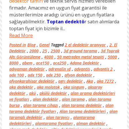
dedektör tamiri
ve teknik servis hizmeti verebilen
firmadır. Amacımız en uygun fiyat garantisi ile
müsterilerimize aradıgı ürünü en uygun fiyatlara
sağlayabilmektir.
Toptan dedektö
r
satın alımlarda
toptan fiyat için bizimle il...
Read More
Posted in
Blog
,
Genel
Tagged
2 el dedektör aranıyor
,
2. El
Dedektör
,
2000
,
25
,
2500
,
3d ground tarama
,
3d Toprak
Altı Görüntüleme
,
4000
,
50 metreden metal tespiti
,
5000
,
8000
,
abem
,
ace150
,
ace250
,
Adana Dedektör
,
adıyaman dedektör
,
adrenalin ıd
,
advantis
,
advantis 2
,
adx 100
,
adx 150
,
adx 250
,
afyon dedektör
,
afyonkarahisar dedektör
,
agrı dedektör
,
Aka
,
aka 7272
,
aka dedektör
,
aka molotok
,
aka singum
,
aksaray
dedektör
,
akü
,
akülü dedektör
,
alan arama dedektörleri
ve fiyatları
,
alan dedektör
,
alan tarama
,
alan tarama
bursa
,
alan tarama cihazı
,
alan tarama dedektör
,
alan
tarama dedektör fiyatları
,
Alan tarama dedektörleri
,
alan
taramalı dedektör
,
alan tarayıcı
,
alantarama
dedektörleri
,
alantarama fiyatları
,
alman dedektör
,