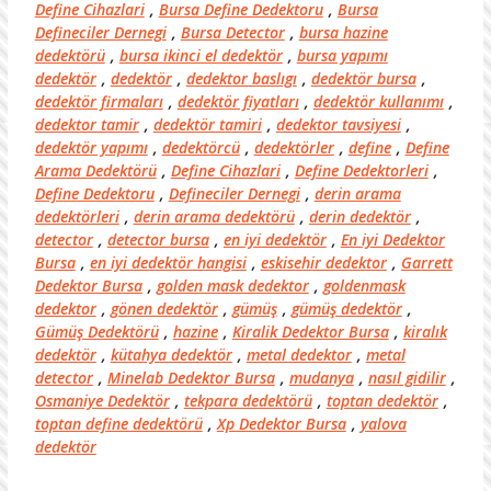
Define Cihazlari
,
Bursa Define Dedektoru
,
Bursa
Defineciler Dernegi
,
Bursa Detector
,
bursa hazine
dedektörü
,
bursa ikinci el dedektör
,
bursa yapımı
dedektör
,
dedektör
,
dedektor baslıgı
,
dedektör bursa
,
dedektör firmaları
,
dedektör fiyatları
,
dedektör kullanımı
,
dedektor tamir
,
dedektör tamiri
,
dedektor tavsiyesi
,
dedektör yapımı
,
dedektörcü
,
dedektörler
,
define
,
Define
Arama Dedektörü
,
Define Cihazlari
,
Define Dedektorleri
,
Define Dedektoru
,
Defineciler Dernegi
,
derin arama
dedektörleri
,
derin arama dedektörü
,
derin dedektör
,
detector
,
detector bursa
,
en iyi dedektör
,
En iyi Dedektor
Bursa
,
en iyi dedektör hangisi
,
eskisehir dedektor
,
Garrett
Dedektor Bursa
,
golden mask dedektor
,
goldenmask
dedektor
,
gönen dedektör
,
gümüş
,
gümüş dedektör
,
Gümüş Dedektörü
,
hazine
,
Kiralik Dedektor Bursa
,
kiralık
dedektör
,
kütahya dedektör
,
metal dedektor
,
metal
detector
,
Minelab Dedektor Bursa
,
mudanya
,
nasıl gidilir
,
Osmaniye Dedektör
,
tekpara dedektörü
,
toptan dedektör
,
toptan define dedektörü
,
Xp Dedektor Bursa
,
yalova
dedektör