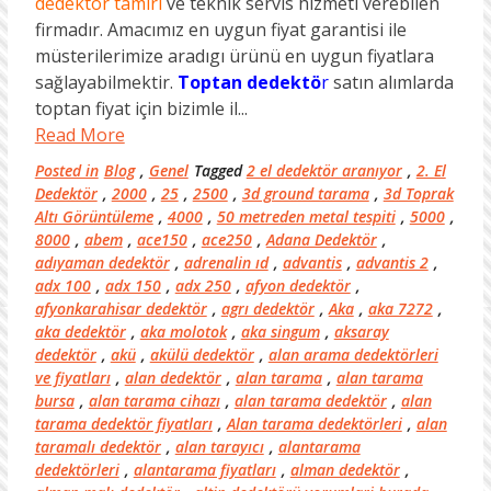
dedektör tamiri
ve teknik servis hizmeti verebilen
firmadır. Amacımız en uygun fiyat garantisi ile
müsterilerimize aradıgı ürünü en uygun fiyatlara
sağlayabilmektir.
Toptan dedektö
r
satın alımlarda
toptan fiyat için bizimle il...
Read More
Posted in
Blog
,
Genel
Tagged
2 el dedektör aranıyor
,
2. El
Dedektör
,
2000
,
25
,
2500
,
3d ground tarama
,
3d Toprak
Altı Görüntüleme
,
4000
,
50 metreden metal tespiti
,
5000
,
8000
,
abem
,
ace150
,
ace250
,
Adana Dedektör
,
adıyaman dedektör
,
adrenalin ıd
,
advantis
,
advantis 2
,
adx 100
,
adx 150
,
adx 250
,
afyon dedektör
,
afyonkarahisar dedektör
,
agrı dedektör
,
Aka
,
aka 7272
,
aka dedektör
,
aka molotok
,
aka singum
,
aksaray
dedektör
,
akü
,
akülü dedektör
,
alan arama dedektörleri
ve fiyatları
,
alan dedektör
,
alan tarama
,
alan tarama
bursa
,
alan tarama cihazı
,
alan tarama dedektör
,
alan
tarama dedektör fiyatları
,
Alan tarama dedektörleri
,
alan
taramalı dedektör
,
alan tarayıcı
,
alantarama
dedektörleri
,
alantarama fiyatları
,
alman dedektör
,