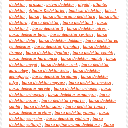
dedektör
,
armsan
,
artvin dedektör
,
atgold
,
atlantis
dedektör
,
Atlantis Dedektörler
,
balıkesir dedektör
,
bilecik
dedektör
,
bursa
,
bursa altın arama dedektörü
,
bursa altın
dedektörü
,
Bursa dedektör
,
bursa dedektör 1
,
bursa
dedektör 2
,
bursa dedektör 3
,
bursa dedektör adresi
,
bursa dedektör bayii
,
bursa dedektör çeşitleri
,
bursa
dedektör deha
,
bursa dedektör dükkanı
,
bursa dedektör en
iyi dedektör
,
bursa dedektör firmaları
,
bursa dedektör
firması
,
bursa dedektör fiyatları
,
bursa dedektör gemlik
,
bursa dedektör harmancık
,
bursa dedektör imalatı
,
bursa
dedektör inegöl
,
bursa dedektör iznik
,
bursa dedektör
karacabey
,
bursa dedektör keles
,
bursa dedektör
kemalpaşa
,
bursa dedektör kiralama
,
bursa dedektör
lidya
,
bursa dedektör magzası
,
bursa dedektör merkezi
,
bursa dedektör nerede
,
bursa dedektör orhaneli
,
bursa
dedektör orhangazi
,
bursa dedektör osmangazi
,
bursa
dedektör pazarı
,
bursa dedektör reporter
,
bursa dedektör
satılık
,
bursa dedektör satısı
,
bursa dedektör tamiri
,
bursa dedektör üretimi
,
bursa dedektör yapımı
,
bursa
dedektör yenişehir
,
bursa dedektör yıldırım
,
bursa
dedektör yoltarifi
,
bursa define arama dedektörü
,
Bursa