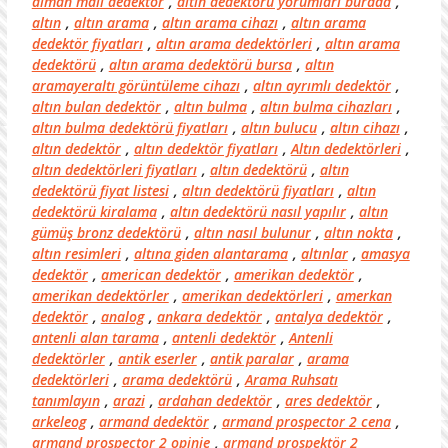
alman malı dedektör
,
altin dedektörü yorumlari burada
,
altın
,
altın arama
,
altın arama cihazı
,
altın arama
dedektör fiyatları
,
altın arama dedektörleri
,
altın arama
dedektörü
,
altın arama dedektörü bursa
,
altın
aramayeraltı görüntüleme cihazı
,
altın ayrımlı dedektör
,
altın bulan dedektör
,
altın bulma
,
altın bulma cihazları
,
altın bulma dedektörü fiyatları
,
altın bulucu
,
altın cihazı
,
altın dedektör
,
altın dedektör fiyatları
,
Altın dedektörleri
,
altın dedektörleri fiyatları
,
altın dedektörü
,
altın
dedektörü fiyat listesi
,
altın dedektörü fiyatları
,
altın
dedektörü kiralama
,
altın dedektörü nasıl yapılır
,
altın
gümüş bronz dedektörü
,
altın nasıl bulunur
,
altın nokta
,
altın resimleri
,
altına giden alantarama
,
altınlar
,
amasya
dedektör
,
american dedektör
,
amerikan dedektör
,
amerikan dedektörler
,
amerikan dedektörleri
,
amerkan
dedektör
,
analog
,
ankara dedektör
,
antalya dedektör
,
antenli alan tarama
,
antenli dedektör
,
Antenli
dedektörler
,
antik eserler
,
antik paralar
,
arama
dedektörleri
,
arama dedektörü
,
Arama Ruhsatı
tanımlayın
,
arazi
,
ardahan dedektör
,
ares dedektör
,
arkeleog
,
armand dedektör
,
armand prospector 2 cena
,
armand prospector 2 opinie
,
armand prospektör 2