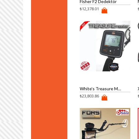
Fisher F2 Dedektör
₺
12,378.01
White’s Treasure Master Dedektör
₺
23,803.86