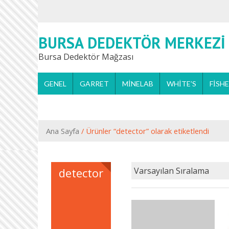
BURSA DEDEKTÖR MERKEZI
Bursa Dedektör Mağzası
GENEL
GARRET
MINELAB
WHITE’S
FISH
Ana Sayfa
/ Ürünler “detector” olarak etiketlendi
detector