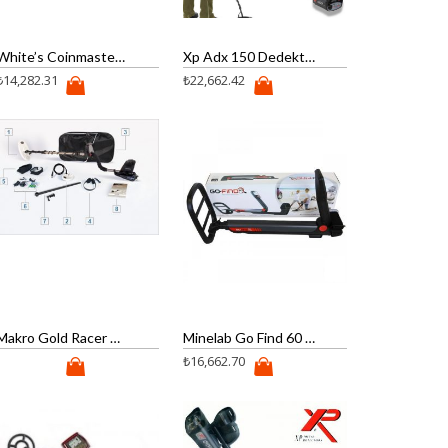
White’s Coinmaster Dedektör
Xp Adx 150 Dedektör
₺
14,282.31
₺
22,662.42
Makro Gold Racer Dedektör (Pro Paket)
Minelab Go Find 60 Dedektör
₺
16,662.70