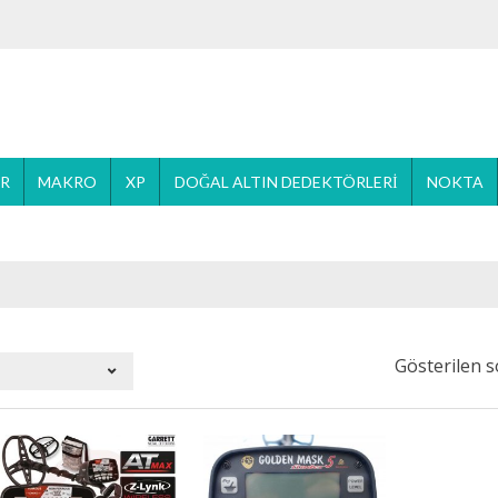
ER
MAKRO
XP
DOĞAL ALTIN DEDEKTÖRLERI
NOKTA
Gösterilen s