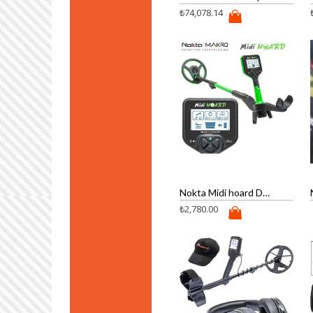
₺
74,078.14
Nokta Midi hoard Dedektör
₺
2,780.00