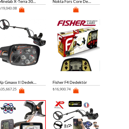
Minelab X-Terra 305 Dedektör
Nokta Fors Core Dedektör
₺
19,043.08
Xp Gmaxx II Dedektör
Fisher F4 Dedektör
₺
35,667.25
₺
16,900.74