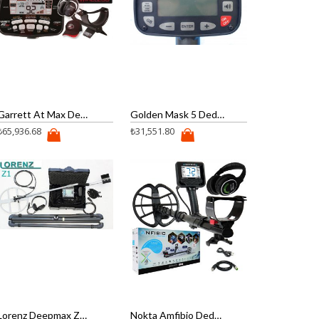
Garrett At Max Dedektör
Golden Mask 5 Dedektor
₺
65,936.68
₺
31,551.80
Lorenz Deepmax Z1 Dedektör
Nokta Amfibio Dedektör 19 khz