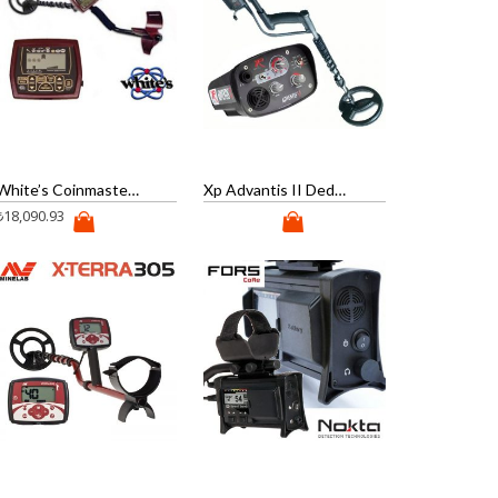
White’s Coinmaster Pro Dedektör
Xp Advantis II Dedektör
₺
18,090.93