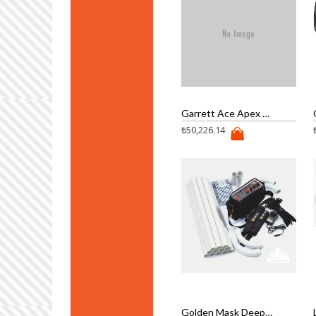
Garrett Ace Apex Dedektör
₺
50,226.14
Golden Mask Deephunter Dedektör