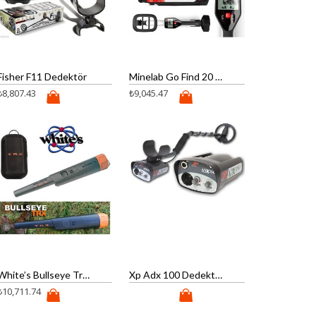
Fisher F11 Dedektör
Minelab Go Find 20 Dedektör
₺
8,807.43
₺
9,045.47
White’s Bullseye Trx Dedektör
Xp Adx 100 Dedektör
₺
10,711.74