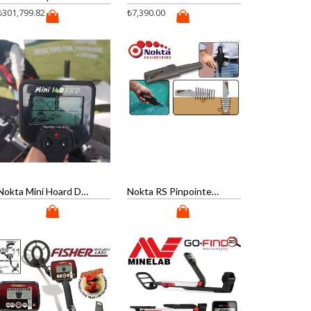
₺
301,799.82
₺
7,390.00
Nokta Mini Hoard Dedektör
Nokta RS Pinpointer Dedektör