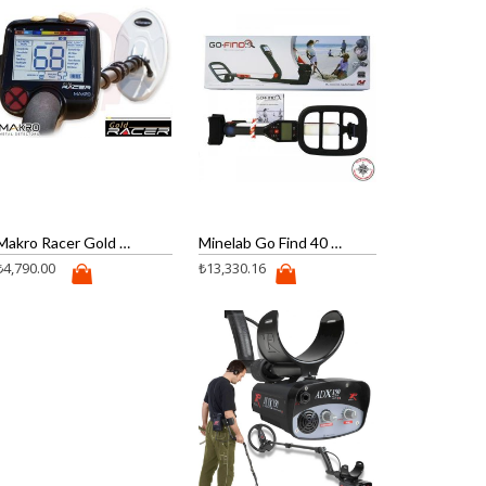
Makro Racer Gold Dedektör( 56 khz )
Minelab Go Find 40 Dedektör
₺
4,790.00
₺
13,330.16