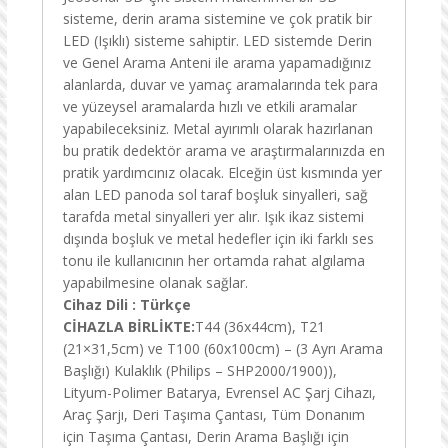
sisteme, derin arama sistemine ve çok pratik bir
LED (Işıklı) sisteme sahiptir. LED sistemde Derin
ve Genel Arama Anteni ile arama yapamadığınız
alanlarda, duvar ve yamaç aramalarında tek para
ve yüzeysel aramalarda hızlı ve etkili aramalar
yapabileceksiniz. Metal ayırımlı olarak hazırlanan
bu pratik dedektör arama ve araştırmalarınızda en
pratik yardımcınız olacak. Elceğin üst kısmında yer
alan LED panoda sol taraf boşluk sinyalleri, sağ
tarafda metal sinyalleri yer alır. Işık ikaz sistemi
dışında boşluk ve metal hedefler için iki farklı ses
tonu ile kullanıcının her ortamda rahat algılama
yapabilmesine olanak sağlar.
Cihaz Dili : Türkçe
CİHAZLA BİRLİKTE:
T44 (36x44cm), T21
(21×31,5cm) ve T100 (60x100cm) – (3 Ayrı Arama
Başlığı) Kulaklık (Philips – SHP2000/1900)),
Lityum-Polimer Batarya, Evrensel AC Şarj Cihazı,
Araç Şarjı, Deri Taşıma Çantası, Tüm Donanım
için Taşıma Çantası, Derin Arama Başlığı için