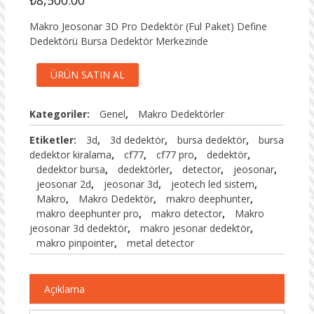
Makro Jeosonar 3D Pro Dedektör (Ful Paket) Define
Dedektörü Bursa Dedektör Merkezinde
ÜRÜN SATIN AL
Kategoriler:
Genel
,
Makro Dedektörler
Etiketler:
3d
,
3d dedektör
,
bursa dedektör
,
bursa
dedektor kiralama
,
cf77
,
cf77 pro
,
dedektör
,
dedektor bursa
,
dedektörler
,
detector
,
jeosonar
,
jeosonar 2d
,
jeosonar 3d
,
jeotech led sistem
,
Makro
,
Makro Dedektör
,
makro deephunter
,
makro deephunter pro
,
makro detector
,
Makro
jeosonar 3d dedektör
,
makro jesonar dedektör
,
makro pinpointer
,
metal detector
Açıklama