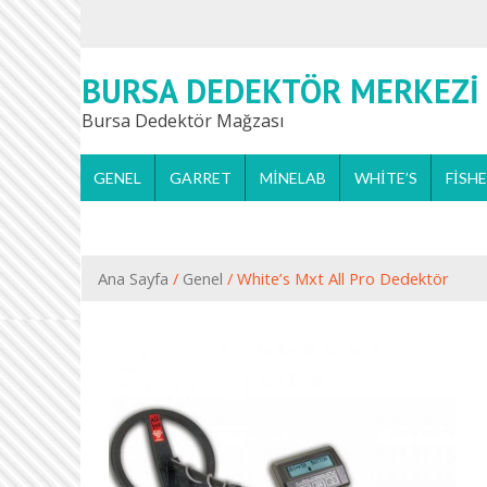
BURSA DEDEKTÖR MERKEZI
Bursa Dedektör Mağzası
GENEL
GARRET
MINELAB
WHITE’S
FISH
Ana Sayfa
/
Genel
/ White’s Mxt All Pro Dedektör