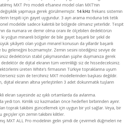
 donatılmış MXT Pro modeli efsanevi model olan MXT’nin
da değişiklik yapmaya gerek görülmemiştir.
14 kHz
frekans sistemin
lerin tespiti için gayet uygundur. 3 ayrı arama moduna tek tetik
yonel modelde sadece kalıntılı bir bölgede olmanız yeterlidir. Tespit
anın da numara ve demir olma oranı ile ölçebilen dedektörün
 yoğun minareli bölgeler de bile gayet başarılı bir şekil de
üyük şikâyeti olan yoğun minarel konusun da yıllardır başarılı
 bu geleneğini bozmamıştır. Zemin sesini istediğiniz seviye de
üğünüz dedektörün stabil çalışmasından şüphe duymanıza gerek
dedektör de dijital ekranın tüm verimliliği siz de hissedeceksiniz.
törlerini üreten White’s firmasının Türkiye topraklarına uyum
erseniz sizin de tercihiniz MXT modellerinden başkası değildir.
dijital ekranın altına yerleştirilen 3 adet dokunmatik tuşların
kli ekran sayesinde az ışıklı ortamlarda da avlanma.
yedi ton. Kimlik siz kazmadan önce hedefleri birbirinden ayırır.
rdan toprak takibini güncellemek için uygun bir yol sağlar. Veya, bir
geçişler için zemin takibini kilitler.
mış MXT ALL Pro modelinin gelin şimdi de çevirmeli düğmeleri ne