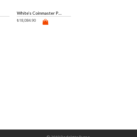
White’s Coinmaster Pro Dedektör
₺
18,084.90