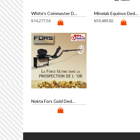
White’s Coinmaster Dedektör
Minelab Equinox Dedektör
₺
14,277.56
₺
59,489.82
Nokta Fors Gold Dedektör