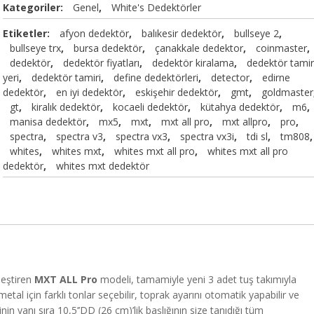
Kategoriler:
Genel
,
White's Dedektörler
Etiketler:
afyon dedektör
,
balıkesir dedektör
,
bullseye 2
,
bullseye trx
,
bursa dedektör
,
çanakkale dedektor
,
coinmaster
,
dedektör
,
dedektör fiyatları
,
dedektör kiralama
,
dedektör tami
yeri
,
dedektör tamiri
,
define dedektörleri
,
detector
,
edirne
dedektör
,
en iyi dedektör
,
eskişehir dedektör
,
gmt
,
goldmaster
gt
,
kiralık dedektör
,
kocaeli dedektör
,
kütahya dedektör
,
m6
,
manisa dedektör
,
mx5
,
mxt
,
mxt all pro
,
mxt allpro
,
pro
,
spectra
,
spectra v3
,
spectra vx3
,
spectra vx3i
,
tdi sl
,
tm808
,
whites
,
whites mxt
,
whites mxt all pro
,
whites mxt all pro
dedektör
,
whites mxt dedektör
leştiren
MXT ALL Pro
modeli, tamamiyle yeni 3 adet tuş takımıyla
etal için farklı tonlar seçebilir, toprak ayarını otomatik yapabilir ve
inin yanı sıra 10,5’’DD (26 cm)’lik başlığının size tanıdığı tüm