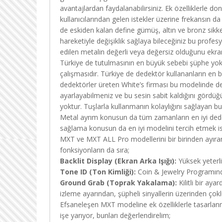
avantajlardan faydalanabilirsiniz. Ek özelliklerle
kullanıcılarından gelen istekler üzerine frekansın 
de eskiden kalan define gümüş, altın ve bronz sikke
hareketiyle değişiklik sağlaya bileceğiniz bu profes
edilen metalin değerli veya değersiz olduğunu ekr
Türkiye de tutulmasının en büyük sebebi şüphe yok ki
çalışmasıdır. Türkiye de dedektör kullananların en b
dedektörler üreten White’s firması bu modelinde de
ayarlayabilmeniz ve bu sesin sabit kaldığını görd
yoktur. Tuşlarla kullanmanın kolaylığını sağlayan bu 
Metal ayrım konusun da tüm zamanların en iyi dedek
sağlama konusun da en iyi modelini tercih etmek ist
MXT ve MXT ALL Pro modellerini bir birinden ayıran, 
fonksiyonların da sıra;
Backlit Display (Ekran Arka Işığı):
Yüksek yeterli
Tone ID (Ton Kimliği):
Coin & Jewelry Programında 
Ground Grab (Toprak Yakalama):
Kilitli bir aya
izleme ayarından, şüpheli sinyallerin üzerinden çoklu 
Efsaneleşen MXT modeline ek özelliklerle tasarlan
işe yarıyor, bunları değerlendirelim;