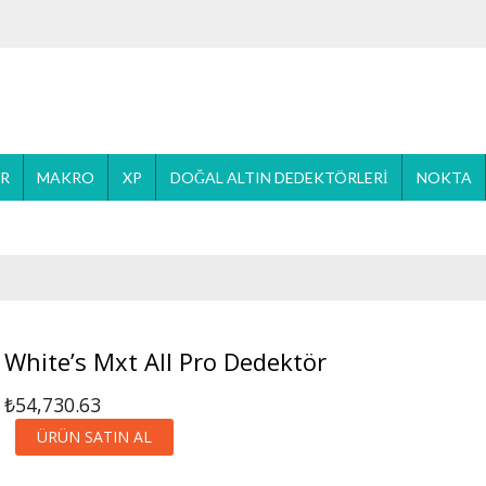
ER
MAKRO
XP
DOĞAL ALTIN DEDEKTÖRLERI
NOKTA
White’s Mxt All Pro Dedektör
₺
54,730.63
ÜRÜN SATIN AL